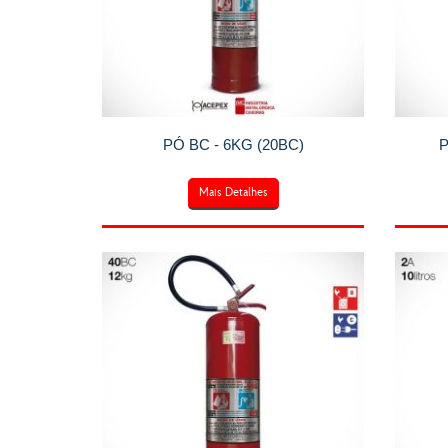
PÓ BC - 6KG (20BC)
P
Mais Detalhes