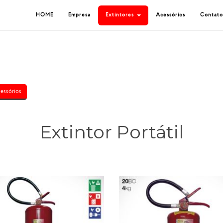
HOME
Empresa
Extintores
Acessórios
Contato
essórios
Extintor Portátil