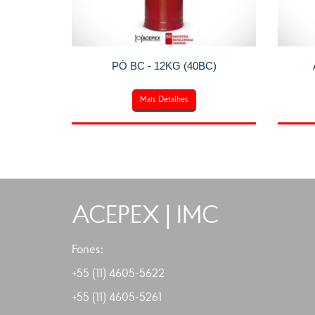
PÓ BC - 12KG (40BC)
Mais Detalhes
ACEPEX | IMC
Fones:
+55 (11) 4605-5622
+55 (11)
4605-5261