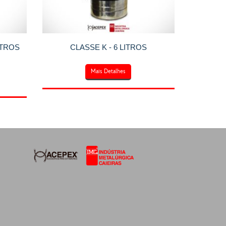
ITROS
CLASSE K - 6 LITROS
Mais Detalhes