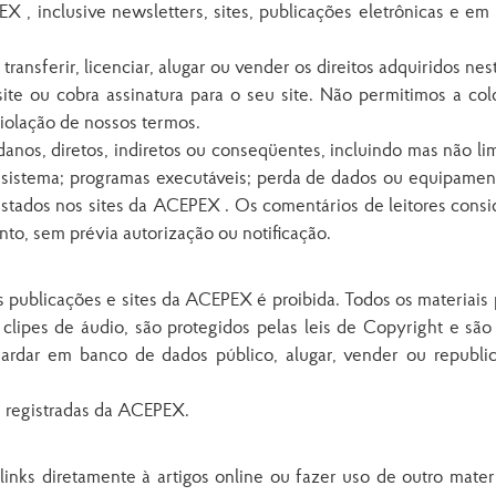
, inclusive newsletters, sites, publicações eletrônicas e em
ransferir, licenciar, alugar ou vender os direitos adquiridos ne
site ou cobra assinatura para o seu site. Não permitimos a c
violação de nossos termos.
nos, diretos, indiretos ou conseqüentes, incluindo mas não limi
o sistema; programas executáveis; perda de dados ou equipamen
estados nos sites da ACEPEX . Os comentários de leitores cons
to, sem prévia autorização ou notificação.
publicações e sites da ACEPEX é proibida. Todos os materiais pu
s, clipes de áudio, são protegidos pelas leis de Copyright e 
 guardar em banco de dados público, alugar, vender ou repub
s registradas da ACEPEX.
links diretamente à artigos online ou fazer uso de outro mate