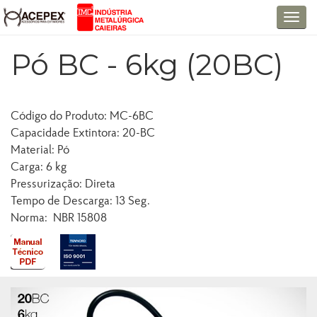
T
o
Pó BC - 6kg (20BC)
g
g
l
e
Código do Produto: MC-6BC
n
Capacidade Extintora: 20-BC
a
Material: Pó
v
Carga: 6 kg
i
Pressurização: Direta
g
Tempo de Descarga: 13 Seg.
a
Norma: NBR 15808
t
i
o
n