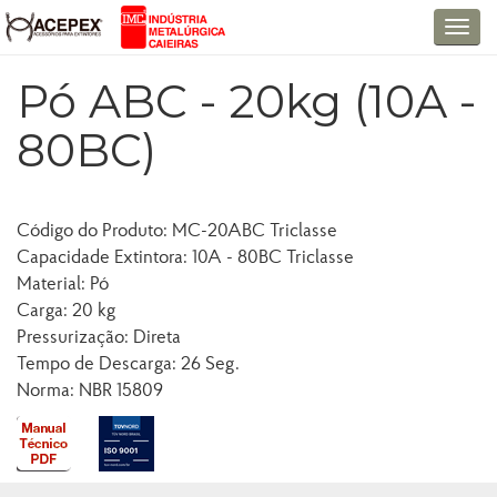
T
o
Pó ABC - 20kg (10A -
g
g
80BC)
l
e
n
a
Código do Produto: MC-20ABC Triclasse
v
Capacidade Extintora: 10A - 80BC Triclasse
i
Material: Pó
g
Carga: 20 kg
a
Pressurização: Direta
t
Tempo de Descarga: 26 Seg.
i
Norma: NBR 15809
o
n