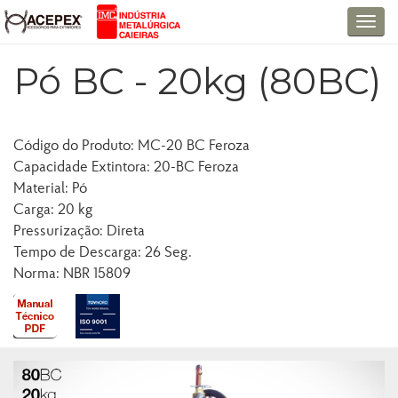
T
o
Pó BC - 20kg (80BC)
g
g
l
e
Código do Produto: MC-20 BC Feroza
n
Capacidade Extintora: 20-BC Feroza
a
Material: Pó
v
Carga: 20 kg
i
Pressurização: Direta
g
Tempo de Descarga: 26 Seg.
a
Norma: NBR 15809
t
i
o
n