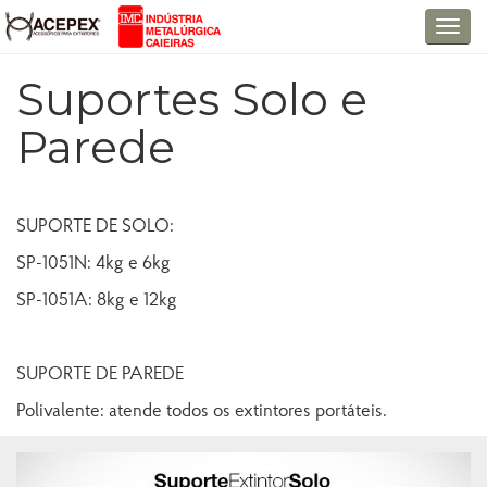
T
o
Suportes Solo e
g
g
Parede
l
e
n
a
SUPORTE DE SOLO:
v
SP-1051N: 4kg e 6kg
i
g
SP-1051A: 8kg e 12kg
a
t
i
SUPORTE DE PAREDE
o
Polivalente: atende todos os extintores portáteis.
n