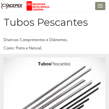
T
o
Tubos Pescantes
g
g
l
e
Diversos Comprimentos e Diâmetros.
n
a
Cores: Preto e Natural.
v
i
g
a
t
i
o
n